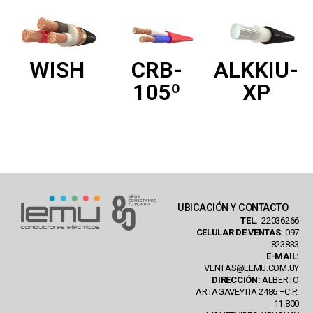
ALKKIU-
WISH
CRB-
XP
105º
UBICACIÓN Y CONTACTO
TEL:
22036266
CELULAR DE VENTAS:
097
823833
E-MAIL:
VENTAS@LEMU.COM.UY
DIRECCIÓN:
ALBERTO
ARTAGAVEYTIA 2486 –C.P.:
11.800